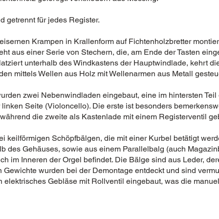
nd getrennt für jedes Register.
 eisernen Krampen in Krallenform auf Fichtenholzbretter montier
ht aus einer Serie von Stechern, die, am Ende der Tasten einge
latziert unterhalb des Windkastens der Hauptwindlade, kehrt d
en mittels Wellen aus Holz mit Wellenarmen aus Metall gesteu
urden zwei Nebenwindladen eingebaut, eine im hintersten Teil
linken Seite (Violoncello). Die erste ist besonders bemerkensw
während die zweite als Kastenlade mit einem Registerventil geb
i keilförmigen Schöpfbälgen, die mit einer Kurbel betätigt werd
alb des Gehäuses, sowie aus einem Parallelbalg (auch Magazinba
sich im Inneren der Orgel befindet. Die Bälge sind aus Leder, de
Gewichte wurden bei der Demontage entdeckt und sind vermutl
n elektrisches Gebläse mit Rollventil eingebaut, was die manue