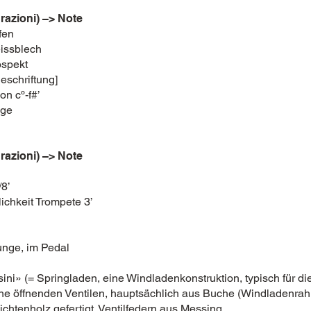
grazioni) –> Note
fen
eissblech
ospekt
eschriftung]
on cº-f#’
nge
grazioni) –> Note
/8’
lichkeit Trompete 3’
unge, im Pedal
sini» (= Springladen, eine Windladenkonstruktion, typisch für die
rne öffnenden Ventilen, hauptsächlich aus Buche (Windladenrah
chtenholz gefertigt. Ventilfedern aus Messing.