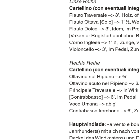
Linke Reihe
Cartellino (con eventuali inte
Flauto Traversale –> 3’, Holz, of
Flauto Ottava [Solo] –> 1’ ½, W
Flauto Dolce –> 3’, idem, im Pr
[Vakanter Registerhebel ohne B
Corno Inglese –> 1’ ½, Zunge, v
Violoncello –> 3’, im Pedal, Zu
Rechte Reihe
Cartellino (con eventuali inte
Ottavino nel Ripieno –> ¾’
Ottavino acuto nel Ripieno –> 3
Principale Traversale –> in Wirk
[Contrabbasso] –> 6’, im Pedal
Voce Umana –> ab g’
Contrabasso trombone –> 6’, Z
Hauptwindlade
: «a vento e bor
Jahrhunderts) mit sich nach vo
Deckel des Windkastens) und Fi