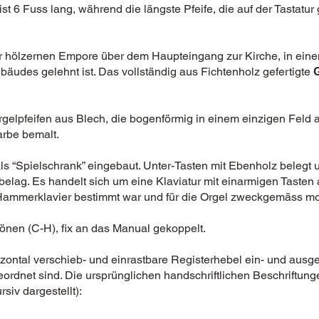
ist 6 Fuss lang, während die längste Pfeife, die auf der Tastatu
ner hölzernen Empore über dem Haupteingang zur Kirche, in ein
udes gelehnt ist. Das vollständig aus Fichtenholz gefertigte
gelpfeifen aus Blech, die bogenförmig in einem einzigen Feld 
arbe bemalt.
, als “Spielschrank” eingebaut. Unter-Tasten mit Ebenholz belegt
elag. Es handelt sich um eine Klaviatur mit einarmigen Tasten 
n Hammerklavier bestimmt war und für die Orgel zweckgemäss mo
önen (C-H), fix an das Manual gekoppelt.
ontal verschieb- und einrastbare Registerhebel ein- und ausges
dnet sind. Die ursprünglichen handschriftlichen Beschriftungen
rsiv dargestellt):