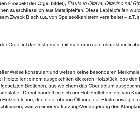
en Prospekt der Orgel bildet),
Flauto in Ottava
,
Ottavino nel Rip
hen ausschliesslich aus Metallpfeifen. Diese Labialpfeifen wur
iesem Zweck Blech u.a. von Speiseölkanistern verarbeitet – z.T. 
er Orgel ist das Instrument mit mehreren sehr charakteristisc
ioneller Weise konstruiert und weisen keine besonderen Merkmal
i Holzteilen: einem ausgekehlten dickeren Holzstück, das den P
ufgesetzten Brettchen, aus welchem das Oberlabium ausgeschnitt
gestattet. Dabei handelt es sich um Holzbrettchen, die von Kra
 Holzplättchen, die in der oberen Öffnung der Pfeife beweglich
chliessen, was zu einer Verkürzung/Verlängerung des Klangkörp