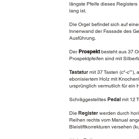
längste Pfeife dieses Registers 
lang ist.
Die Orgel befindet sich auf ei
Innenwand der Fassade des Gebä
Ausführung.
Der
Prospekt
besteht aus 37 Or
Prospektpfeifen sind mit Silberf
Tastatur
mit 37 Tasten (cº-c’’’)
ebonisiertem Holz mit Knochenb
ursprünglich vermutlich für ei
Schräggestelltes
Pedal
mit 12 T
Die
Register
werden durch horiz
Reihen rechts vom Manual angeor
Bleistiftkorrekturen versehen (ku