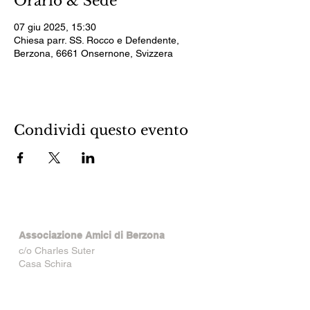
Orario & Sede
07 giu 2025, 15:30
Chiesa parr. SS. Rocco e Defendente,
Berzona, 6661 Onsernone, Svizzera
Condividi questo evento
Associazione Amici di Berzona
c/o Charles Suter
Casa Schira
6661 Berzona
Formulario di contatto