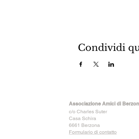
Condividi qu
Associazione Amici di Berzo
c/o Charles Suter
Casa Schira
6661 Berzona
Formulario di contatto